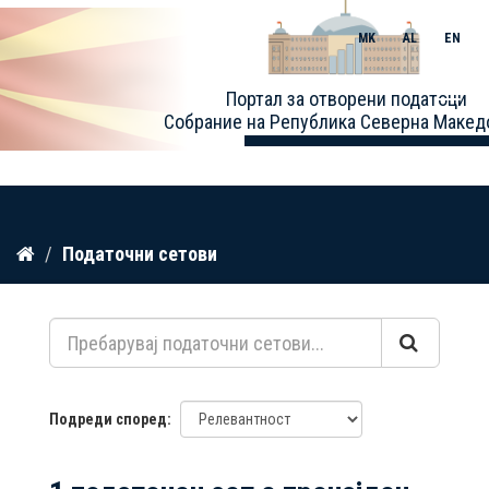
MK
AL
EN
Toggle
Портал за отворени податоци
naviga
Собрание на Република Северна Макед
Прескокнете
Податочни сетови
до
содржина
Подреди според