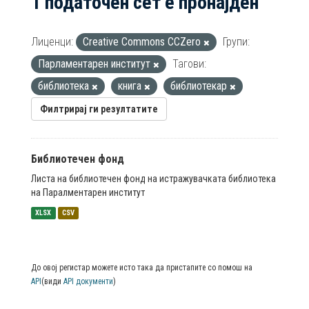
1 податочен сет е пронајден
Лиценци:
Creative Commons CCZero
Групи:
Парламентарен институт
Тагови:
библиотека
книга
библиотекар
Филтрирај ги резултатите
Библиотечен фонд
Листа на библиотечен фонд на истражувачката библиотека
на Паралментарен институт
XLSX
CSV
До овој регистар можете исто така да пристапите со помош на
API
(види
API документи
)