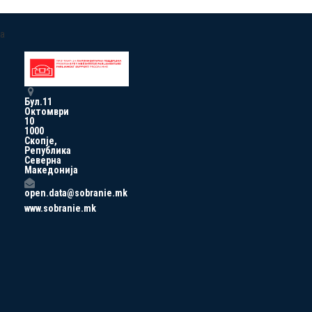
a
Бул.11
Октомври
10
1000
Скопје,
Република
Северна
Македонија
open.data@sobranie.mk
www.sobranie.mk