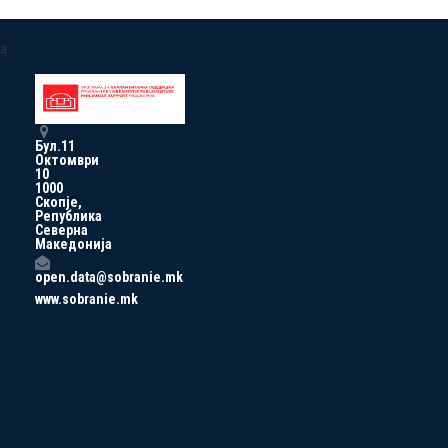
a
Бул.11
Октомври
10
1000
Скопје,
Република
Северна
Македонија
open.data@sobranie.mk
www.sobranie.mk