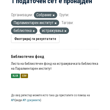
1 податочен сет е пронајден
Организации:
Собрание
Групи:
Парламентарен институт
Тагови:
библиотека
истражувања
Филтрирај ги резултатите
Библиотечен фонд
Листа на библиотечен фонд на истражувачката библиотека
на Паралментарен институт
XLSX
CSV
До овој регистар можете исто така да пристапите со помош на
API
(види
API документи
)