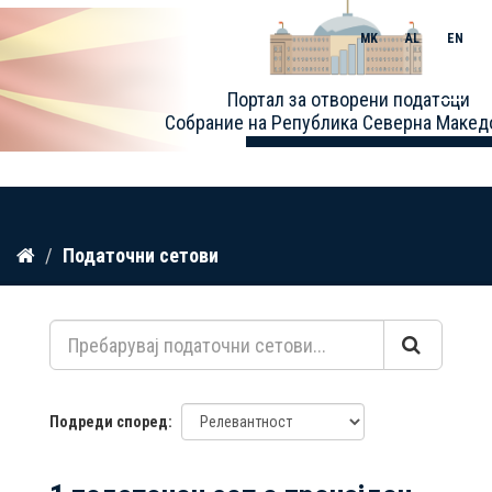
MK
AL
EN
Toggle
Портал за отворени податоци
naviga
Собрание на Република Северна Макед
Прескокнете
Податочни сетови
до
содржина
Подреди според