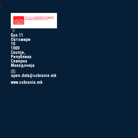
a
Бул.11
Октомври
10
1000
Скопје,
Република
Северна
Македонија
open.data@sobranie.mk
www.sobranie.mk