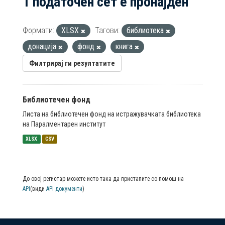
1 податочен сет е пронајден
Формати:
XLSX
Тагови:
библиотека
донација
фонд
книга
Филтрирај ги резултатите
Библиотечен фонд
Листа на библиотечен фонд на истражувачката библиотека
на Паралментарен институт
XLSX
CSV
До овој регистар можете исто така да пристапите со помош на
API
(види
API документи
)