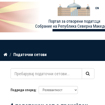
MK
AL
EN
Toggle
Портал за отворени податоци
naviga
Собрание на Република Северна Макед
Прескокнете
Податочни сетови
до
содржина
Подреди според