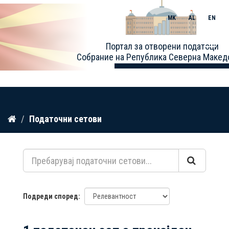
MK
AL
EN
Toggle
Портал за отворени податоци
naviga
Собрание на Република Северна Макед
Прескокнете
Податочни сетови
до
содржина
Подреди според