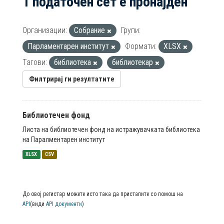
1 податочен сет е пронајден
Организации:
Собрание
Групи:
Парламентарен институт
Формати:
XLSX
Тагови:
библиотека
библиотекар
Филтрирај ги резултатите
Библиотечен фонд
Листа на библиотечен фонд на истражувачката библиотека
на Паралментарен институт
XLSX
CSV
До овој регистар можете исто така да пристапите со помош на
API
(види
API документи
)