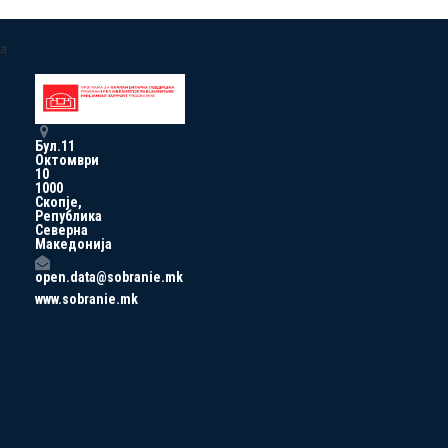
a
Бул.11
Октомври
10
1000
Скопје,
Република
Северна
Македонија
open.data@sobranie.mk
www.sobranie.mk