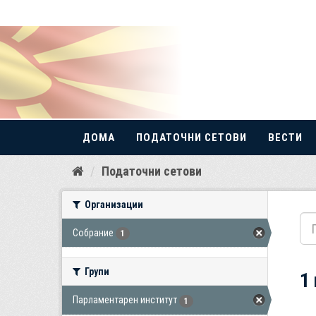
ДОМА
ПОДАТОЧНИ СЕТОВИ
ВЕСТИ
Прескокнете
Податочни сетови
до
содржина
Организации
Собрание
1
Групи
1
Парламентарен институт
1