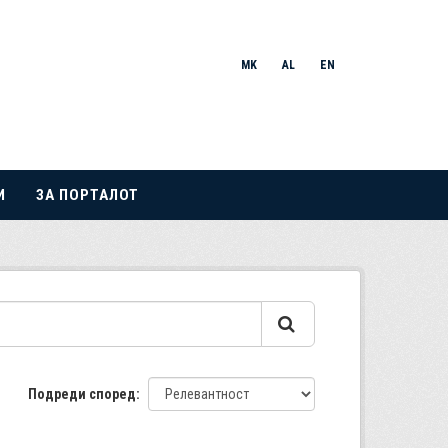
MK
AL
EN
И
ЗА ПОРТАЛОТ
Подреди според