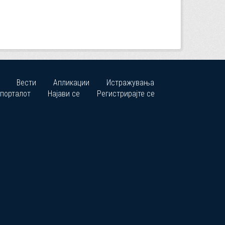
Вести
Апликации
Истражувања
 порталот
Најави се
Регистрирајте се