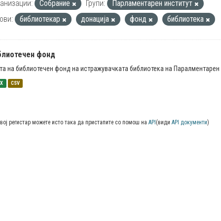
анизации:
Собрание
Групи:
Парламентарен институт
ови:
библиотекар
донација
фонд
библиотека
блиотечен фонд
та на библиотечен фонд на истражувачката библиотека на Паралментарен 
SX
CSV
вој регистар можете исто така да пристапите со помош на
API
(види
API документи
)