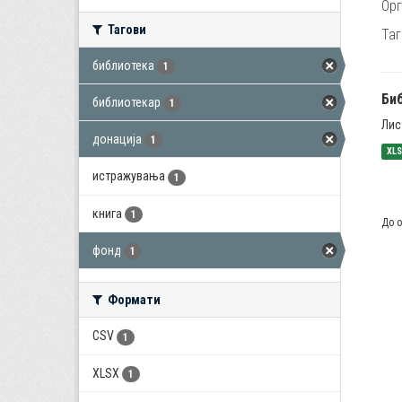
Орг
Тагови
Таг
библиотека
1
Би
библиотекар
1
Лис
донација
1
XL
истражувања
1
книга
1
До о
фонд
1
Формати
CSV
1
XLSX
1