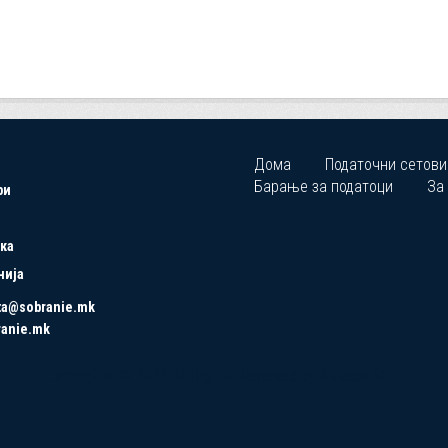
Дома
Податочни сетови
Барање за податоци
За
ри
ка
нија
ta@sobranie.mk
ranie.mk
Copyrights © 2021 All Rights Reserved by Asseco SEE.