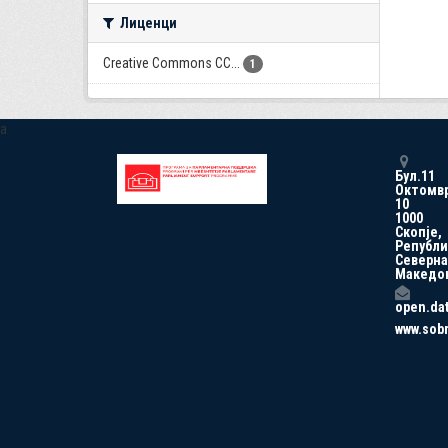
Лиценци
Creative Commons CC...
1
a
Бул.11
Октомв
10
1000
Скопје,
Републи
Северна
Македо
open.da
www.sob