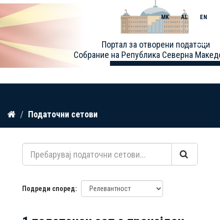
MK
AL
EN
Toggle
Портал за отворени податоци
naviga
Собрание на Република Северна Макед
Прескокнете
Податочни сетови
до
содржина
Подреди според