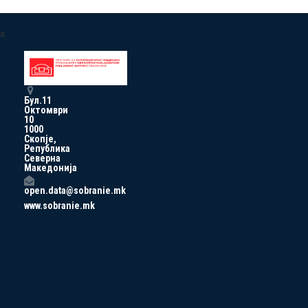
a
Бул.11
Октомври
10
1000
Скопје,
Република
Северна
Македонија
open.data@sobranie.mk
www.sobranie.mk