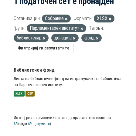
1 податочен сет е пронајден
Организации:
Собрание
Формати:
XLSX
Групи:
Парламентарен институт
Тагови:
библиотекар
донација
фонд
Филтрирај ги резултатите
Библиотечен фонд
Листа на библиотечен фонд на истражувачката библиотека
на Паралментарен институт
XLSX
CSV
До овој регистар можете исто така да пристапите со помош на
API
(види
API документи
)