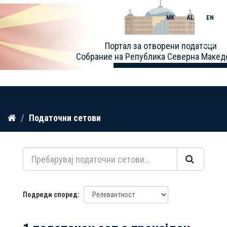
MK
AL
EN
Toggle
Портал за отворени податоци
naviga
Собрание на Република Северна Макед
Прескокнете
Податочни сетови
до
содржина
Подреди според