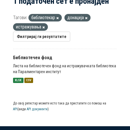
1 податочен сет е пронајден
Тагови:
библиотекар
донација
истражувања
Филтрирај ги резултатите
Библиотечен фонд
Листа на библиотечен фонд на истражувачката библиотека
на Паралментарен институт
XLSX
CSV
До овој регистар можете исто така да пристапите со помош на
API
(види
API документи
)