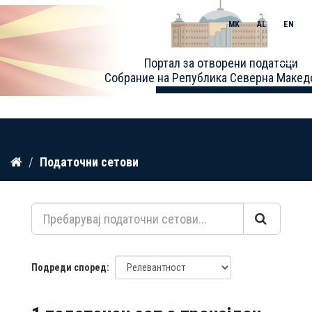
MK
AL
EN
Toggle
Портал за отворени податоци
naviga
Собрание на Република Северна Макед
Прескокнете
Податочни сетови
до
содржина
Подреди според