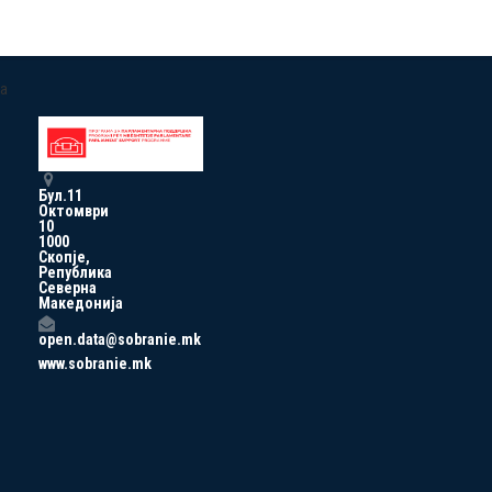
a
Бул.11
Октомври
10
1000
Скопје,
Република
Северна
Македонија
open.data@sobranie.mk
www.sobranie.mk