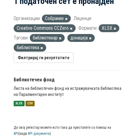
1 податочен сет е пронајден
Организации:
Собрание
Лиценци:
Creative Commons CCZero
Формати:
XLSX
Тагови:
библиотекар
донација
библиотека
Филтрирај ги резултатите
Библиотечен фонд
Листа на библиотечен фонд на истражувачката библиотека
на Паралментарен институт
XLSX
CSV
До овој регистар можете исто така да пристапите со помош на
API
(види
API документи
)