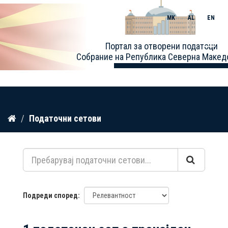
MK
AL
EN
Toggle
Портал за отворени податоци
naviga
Собрание на Република Северна Макед
Прескокнете
Податочни сетови
до
содржина
Подреди според