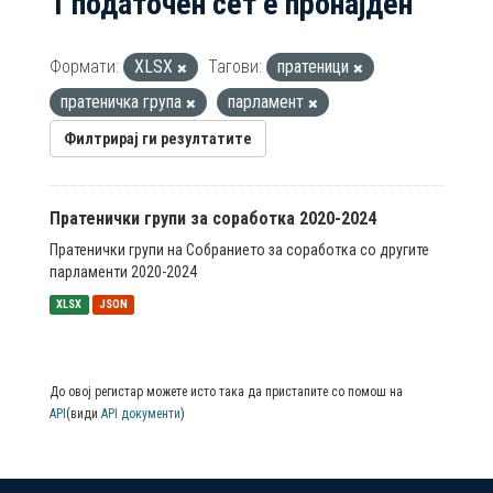
1 податочен сет е пронајден
Формати:
XLSX
Тагови:
пратеници
пратеничка група
парламент
Филтрирај ги резултатите
Пратенички групи за соработка 2020-2024
Пратенички групи на Собранието за соработка со другите
парламенти 2020-2024
XLSX
JSON
До овој регистар можете исто така да пристапите со помош на
API
(види
API документи
)