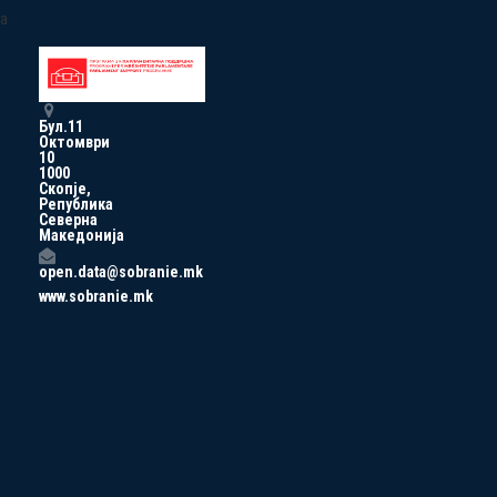
a
Бул.11
Октомври
10
1000
Скопје,
Република
Северна
Македонија
open.data@sobranie.mk
www.sobranie.mk