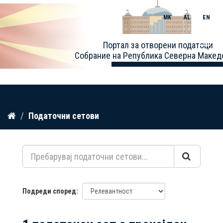
MK
AL
EN
Toggle
Портал за отворени податоци
naviga
Собрание на Република Северна Макед
Прескокнете
Податочни сетови
до
содржина
Подреди според