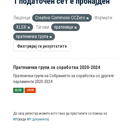
1 податочен сет е пронајден
Лиценци:
Creative Commons CCZero
Формати:
XLSX
Тагови:
пратеници
пратеничка група
Филтрирај ги резултатите
Пратенички групи за соработка 2020-2024
Пратенички групи на Собранието за соработка со другите
парламенти 2020-2024
XLSX
JSON
До овој регистар можете исто така да пристапите со помош на
API
(види
API документи
)