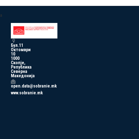
a
Бул.11
Октомври
10
1000
Скопје,
Република
Северна
Македонија
open.data@sobranie.mk
www.sobranie.mk