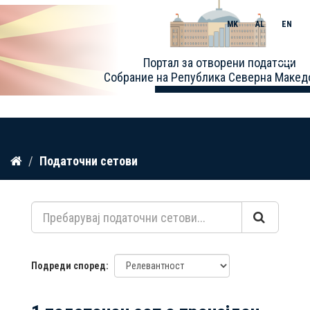
MK
AL
EN
Toggle
Портал за отворени податоци
naviga
Собрание на Република Северна Макед
Прескокнете
Податочни сетови
до
содржина
Подреди според