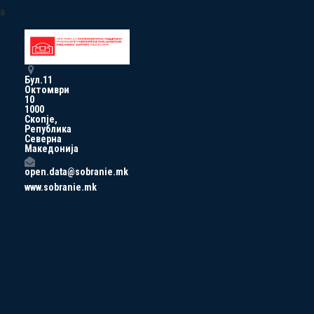
a
Бул.11
Октомври
10
1000
Скопје,
Република
Северна
Македонија
open.data@sobranie.mk
www.sobranie.mk