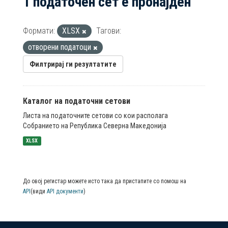
1 податочен сет е пронајден
Формати:
XLSX
Тагови:
отворени податоци
Филтрирај ги резултатите
Каталог на податочни сетови
Листа на податочните сетови со кои располага
Собранието на Република Северна Македонија
XLSX
До овој регистар можете исто така да пристапите со помош на
API
(види
API документи
)