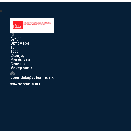
a
Бул.11
Октомври
10
1000
Скопје,
Република
Северна
Македонија
open.data@sobranie.mk
www.sobranie.mk