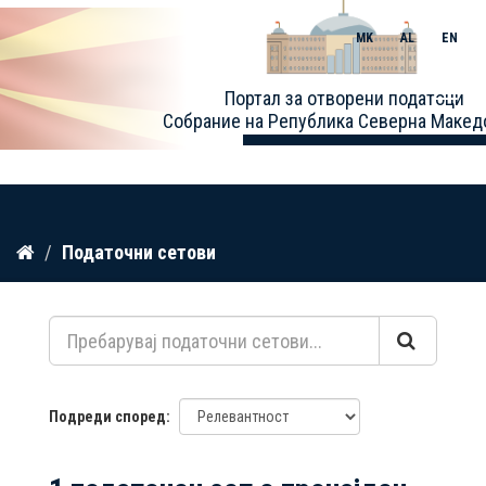
MK
AL
EN
Toggle
Портал за отворени податоци
naviga
Собрание на Република Северна Макед
Прескокнете
Податочни сетови
до
содржина
Подреди според