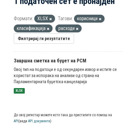
1 податочен сет е пронајден
Формати:
XLSX
Тагови:
корисници
класификација
расходи
Филтрирај ги резултатите
Завршна сметка на буџет на РСМ
Овој тип на податоци е од секундарен извор и истите се
користат за испорака на анализи од страна на
Парламентарната буџетска канцеларија
XLSX
До овој регистар можете исто така да пристапите со помош на
API
(види
API документи
)