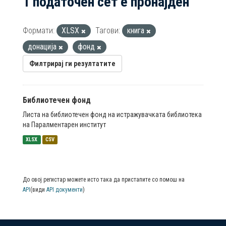
1 податочен сет е пронајден
Формати:
XLSX
Тагови:
книга
донација
фонд
Филтрирај ги резултатите
Библиотечен фонд
Листа на библиотечен фонд на истражувачката библиотека
на Паралментарен институт
XLSX
CSV
До овој регистар можете исто така да пристапите со помош на
API
(види
API документи
)