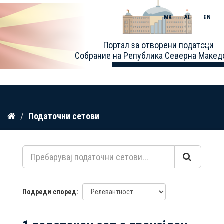
MK
AL
EN
Toggle
Портал за отворени податоци
naviga
Собрание на Република Северна Макед
Прескокнете
Податочни сетови
до
содржина
Подреди според