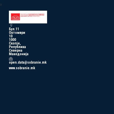
a
Бул.11
Октомври
10
1000
Скопје,
Република
Северна
Македонија
open.data@sobranie.mk
www.sobranie.mk