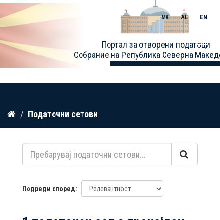
MK
AL
EN
Toggle
Портал за отворени податоци
naviga
Собрание на Република Северна Макед
Прескокнете
Податочни сетови
до
содржина
Подреди според