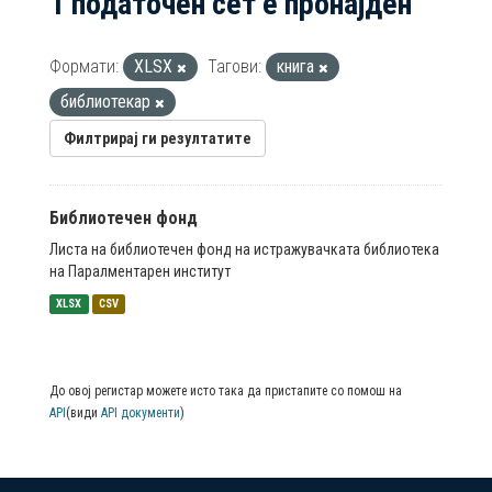
1 податочен сет е пронајден
Формати:
XLSX
Тагови:
книга
библиотекар
Филтрирај ги резултатите
Библиотечен фонд
Листа на библиотечен фонд на истражувачката библиотека
на Паралментарен институт
XLSX
CSV
До овој регистар можете исто така да пристапите со помош на
API
(види
API документи
)