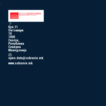
a
Бул.11
Октомври
10
1000
Скопје,
Република
Северна
Македонија
open.data@sobranie.mk
www.sobranie.mk