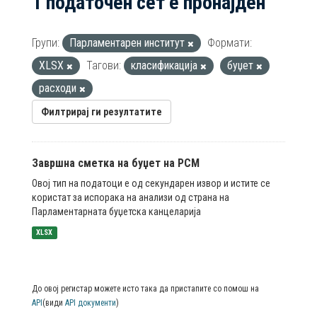
1 податочен сет е пронајден
Групи:
Парламентарен институт
Формати:
XLSX
Тагови:
класификација
буџет
расходи
Филтрирај ги резултатите
Завршна сметка на буџет на РСМ
Овој тип на податоци е од секундарен извор и истите се
користат за испорака на анализи од страна на
Парламентарната буџетска канцеларија
XLSX
До овој регистар можете исто така да пристапите со помош на
API
(види
API документи
)