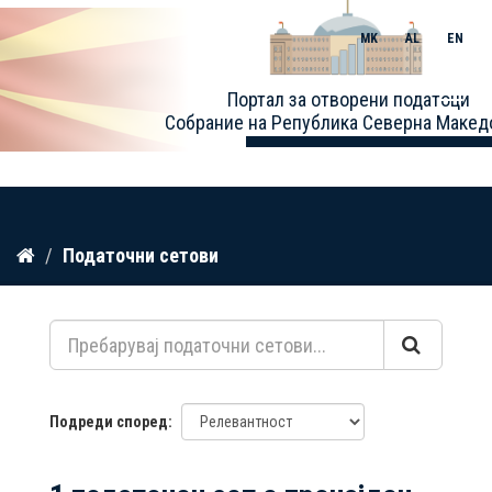
MK
AL
EN
Toggle
Портал за отворени податоци
naviga
Собрание на Република Северна Макед
Прескокнете
Податочни сетови
до
содржина
Подреди според