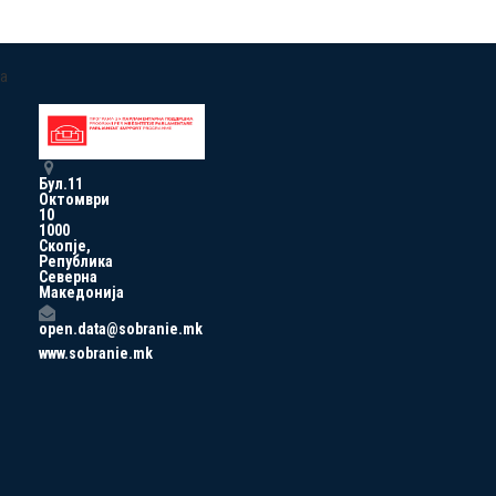
a
Бул.11
Октомври
10
1000
Скопје,
Република
Северна
Македонија
open.data@sobranie.mk
www.sobranie.mk