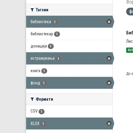
Фо
Тагови
ф
библиотека
1
Би
библиотекар
1
Лис
донација
1
XL
истражувања
1
книга
1
До о
фонд
1
Формати
CSV
1
XLSX
1