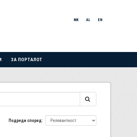
MK
AL
EN
И
ЗА ПОРТАЛОТ
Подреди според