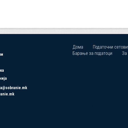
Дома
Податочни сетови
Барање за податоци
За
ри
ка
нија
ta@sobranie.mk
ranie.mk
Copyrights © 2021 All Rights Reserved by Asseco SEE.