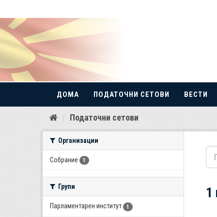
ДОМА
ПОДАТОЧНИ СЕТОВИ
ВЕСТИ
Прескокнете
Податочни сетови
до
содржина
Организации
Собрание
1
Групи
1
Парламентарен институт
1