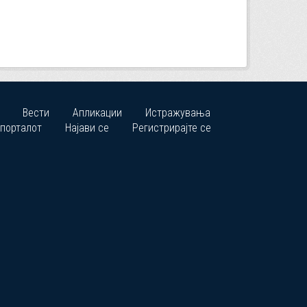
Вести
Апликации
Истражувања
 порталот
Најави се
Регистрирајте се