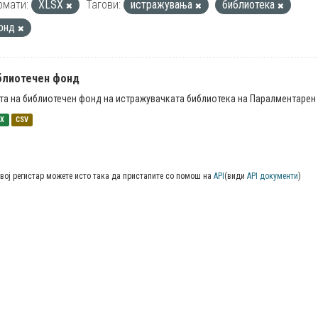
рмати:
XLSX
Тагови:
истражувања
библиотека
онд
блиотечен фонд
та на библиотечен фонд на истражувачката библиотека на Паралментарен 
SX
CSV
вој регистар можете исто така да пристапите со помош на
API
(види
API документи
)