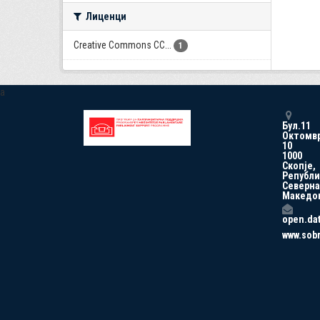
Лиценци
Creative Commons CC...
1
a
Бул.11
Октомв
10
1000
Скопје,
Републи
Северна
Македо
open.da
www.sob