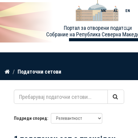
MK
AL
EN
Toggle
Портал за отворени податоци
naviga
Собрание на Република Северна Макед
Прескокнете
Податочни сетови
до
содржина
Подреди според