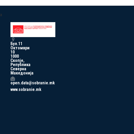
a
Бул.11
Октомври
10
1000
Скопје,
Република
Северна
Македонија
open.data@sobranie.mk
www.sobranie.mk