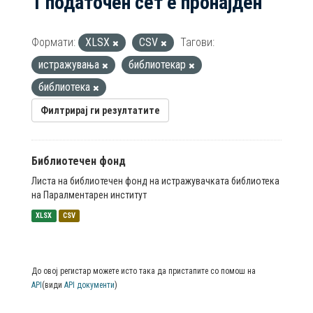
1 податочен сет е пронајден
Формати:
XLSX
CSV
Тагови:
истражувања
библиотекар
библиотека
Филтрирај ги резултатите
Библиотечен фонд
Листа на библиотечен фонд на истражувачката библиотека
на Паралментарен институт
XLSX
CSV
До овој регистар можете исто така да пристапите со помош на
API
(види
API документи
)