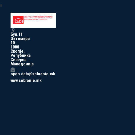
a
Бул.11
Октомври
10
1000
Скопје,
Република
Северна
Македонија
open.data@sobranie.mk
www.sobranie.mk