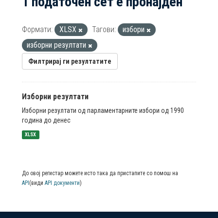
1 податочен сет е пронајден
Формати:
XLSX
Тагови:
избори
изборни резултати
Филтрирај ги резултатите
Изборни резултати
Изборни резултати од парламентарните избори од 1990
година до денес
XLSX
До овој регистар можете исто така да пристапите со помош на
API
(види
API документи
)