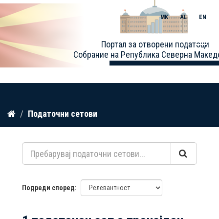
MK
AL
EN
Toggle
Портал за отворени податоци
naviga
Собрание на Република Северна Макед
Прескокнете
Податочни сетови
до
содржина
Подреди според