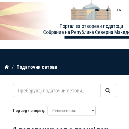
MK
AL
EN
Toggle
Портал за отворени податоци
naviga
Собрание на Република Северна Макед
Прескокнете
Податочни сетови
до
содржина
Подреди според