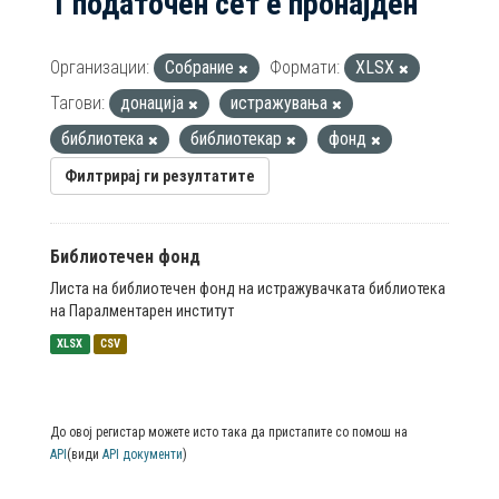
1 податочен сет е пронајден
Организации:
Собрание
Формати:
XLSX
Тагови:
донација
истражувања
библиотека
библиотекар
фонд
Филтрирај ги резултатите
Библиотечен фонд
Листа на библиотечен фонд на истражувачката библиотека
на Паралментарен институт
XLSX
CSV
До овој регистар можете исто така да пристапите со помош на
API
(види
API документи
)