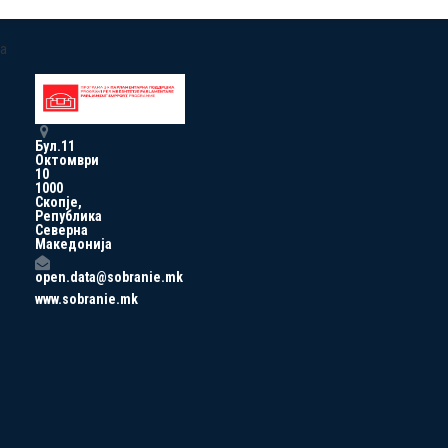
a
Бул.11
Октомври
10
1000
Скопје,
Република
Северна
Македонија
open.data@sobranie.mk
www.sobranie.mk