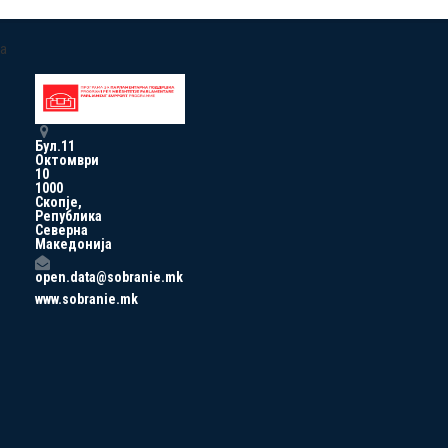
a
Бул.11
Октомври
10
1000
Скопје,
Република
Северна
Македонија
open.data@sobranie.mk
www.sobranie.mk