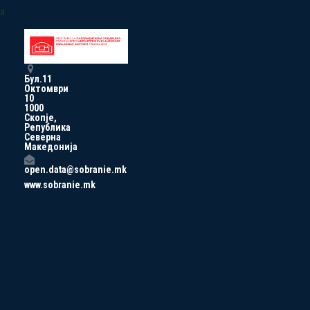
a
Бул.11
Октомври
10
1000
Скопје,
Република
Северна
Македонија
open.data@sobranie.mk
www.sobranie.mk