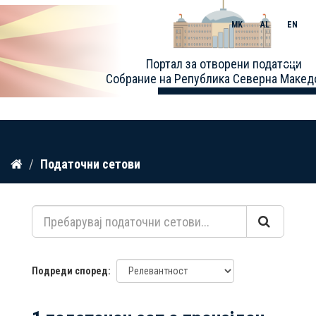
MK
AL
EN
Toggle
Портал за отворени податоци
naviga
Собрание на Република Северна Макед
Прескокнете
Податочни сетови
до
содржина
Подреди според