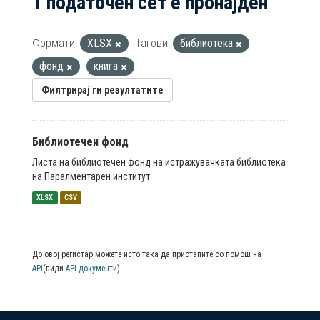
1 податочен сет е пронајден
Формати:
XLSX
Тагови:
библиотека
фонд
книга
Филтрирај ги резултатите
Библиотечен фонд
Листа на библиотечен фонд на истражувачката библиотека
на Паралментарен институт
XLSX
CSV
До овој регистар можете исто така да пристапите со помош на
API
(види
API документи
)