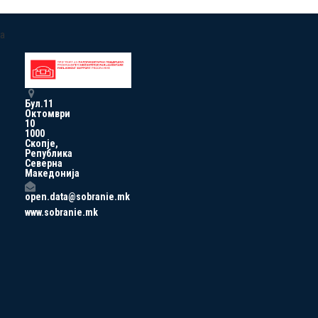
a
Бул.11
Октомври
10
1000
Скопје,
Република
Северна
Македонија
open.data@sobranie.mk
www.sobranie.mk