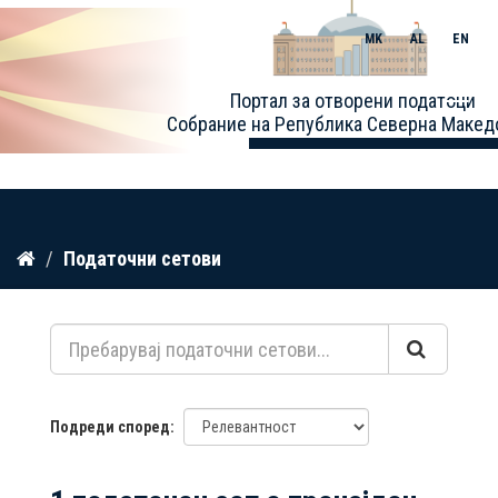
MK
AL
EN
Toggle
Портал за отворени податоци
naviga
Собрание на Република Северна Макед
Прескокнете
Податочни сетови
до
содржина
Подреди според