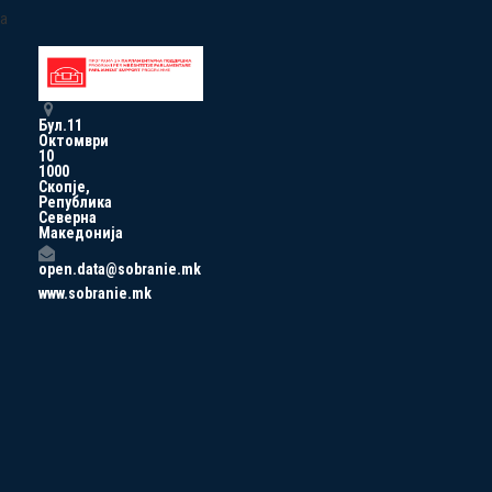
a
Бул.11
Октомври
10
1000
Скопје,
Република
Северна
Македонија
open.data@sobranie.mk
www.sobranie.mk