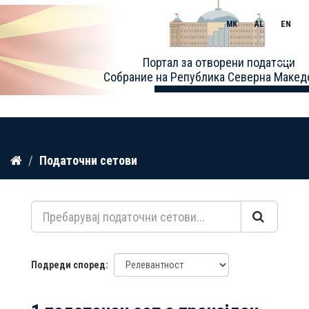
MK
AL
EN
Toggle
Портал за отворени податоци
naviga
Собрание на Република Северна Макед
Прескокнете
Податочни сетови
до
содржина
Подреди според