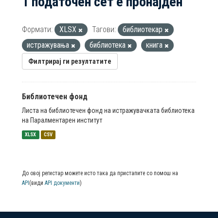
1 податочен сет е пронајден
Формати:
XLSX
Тагови:
библиотекар
истражувања
библиотека
книга
Филтрирај ги резултатите
Библиотечен фонд
Листа на библиотечен фонд на истражувачката библиотека
на Паралментарен институт
XLSX
CSV
До овој регистар можете исто така да пристапите со помош на
API
(види
API документи
)