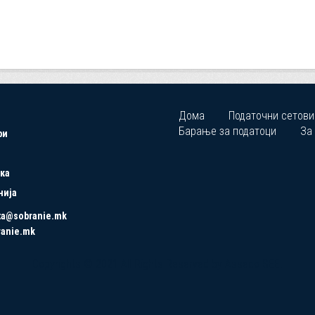
Дома
Податочни сетови
Барање за податоци
За
ри
ка
нија
ta@sobranie.mk
ranie.mk
Copyrights © 2021 All Rights Reserved by Asseco SEE.