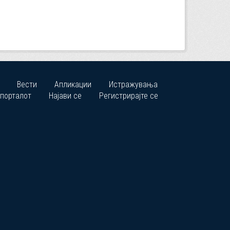
Вести
Апликации
Истражувања
 порталот
Најави се
Регистрирајте се