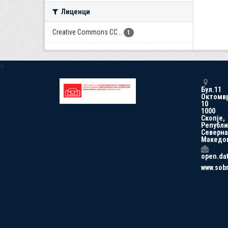
Лиценци
Creative Commons CC...
1
a
Бул.11
Октомв
10
1000
Скопје,
Републи
Северна
Македо
open.da
www.sob