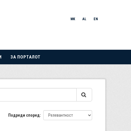
MK
AL
EN
И
ЗА ПОРТАЛОТ
Подреди според