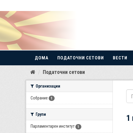
ДОМА
ПОДАТОЧНИ СЕТОВИ
ВЕСТИ
Прескокнете
Податочни сетови
до
содржина
Организации
Собрание
1
Групи
1
Парламентарен институт
1