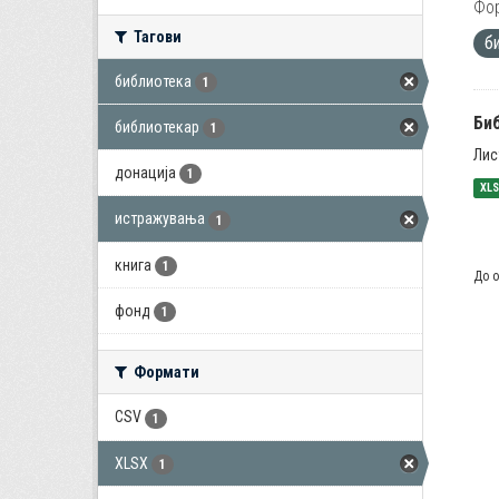
Фо
Тагови
б
библиотека
1
Би
библиотекар
1
Лис
донација
1
XL
истражувања
1
книга
1
До о
фонд
1
Формати
CSV
1
XLSX
1