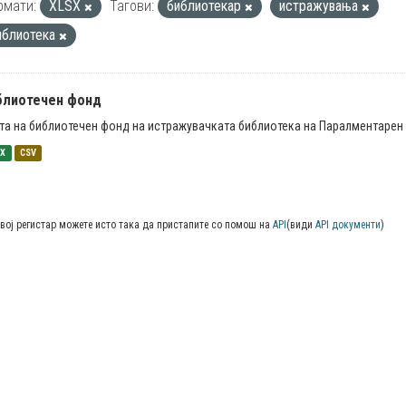
рмати:
XLSX
Тагови:
библиотекар
истражувања
иблиотека
блиотечен фонд
та на библиотечен фонд на истражувачката библиотека на Паралментарен 
SX
CSV
вој регистар можете исто така да пристапите со помош на
API
(види
API документи
)