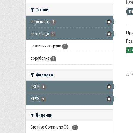
Гру
Тагови
п
парламент
1
Пра
пратеници
1
Пра
пратеничка група
1
XL
соработка
1
До о
Формати
JSON
1
XLSX
1
Лиценци
Creative Commons CC...
1