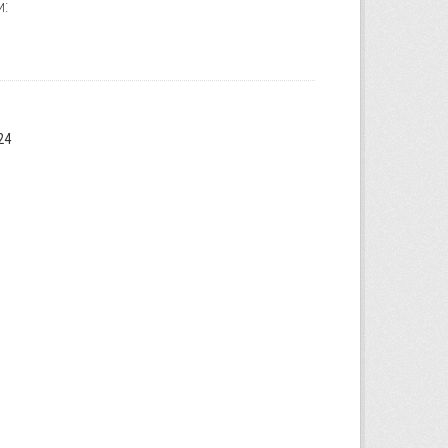
и:
24