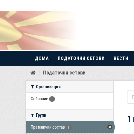
ДОМА
ПОДАТОЧНИ СЕТОВИ
ВЕСТИ
Прескокнете
Податочни сетови
до
содржина
Организации
Собрание
1
Групи
1
Пратенички состав
1