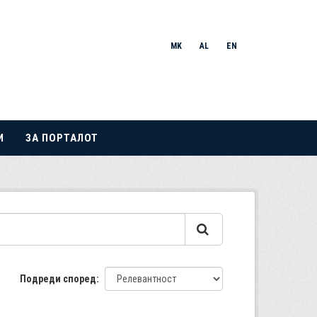
MK
AL
EN
И
ЗА ПОРТАЛОТ
Подреди според