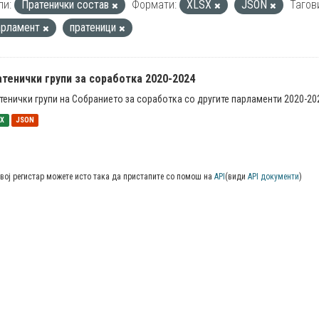
пи:
Пратенички состав
Формати:
XLSX
JSON
Тагов
арламент
пратеници
тенички групи за соработка 2020-2024
тенички групи на Собранието за соработка со другите парламенти 2020-20
SX
JSON
вој регистар можете исто така да пристапите со помош на
API
(види
API документи
)