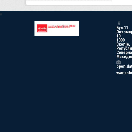
a
Бул.11
Октомв
10
1000
Скопје,
Републи
Северна
Македо
open.da
www.sob