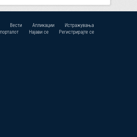
Вести
Апликации
Истражувања
 порталот
Најави се
Регистрирајте се