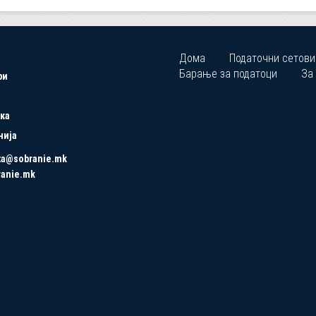
Дома
Податочни сетови
Барање за податоци
За
ри
ка
нија
ta@sobranie.mk
ranie.mk
Copyrights © 2021 All Rights Reserved by Asseco SEE.