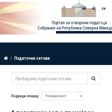
MK
AL
EN
Toggle
Портал за отворени податоци
naviga
Собрание на Република Северна Макед
Прескокнете
Податочни сетови
до
содржина
Подреди според