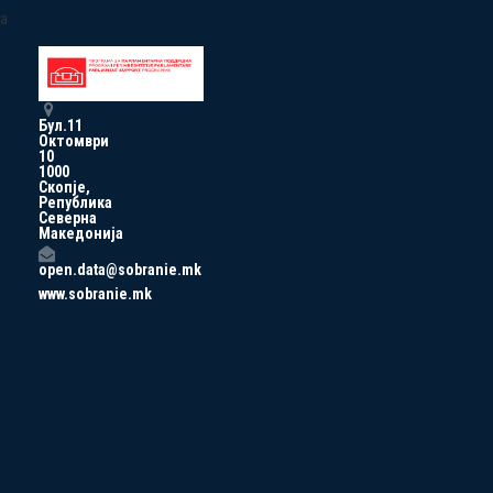
a
Бул.11
Октомври
10
1000
Скопје,
Република
Северна
Македонија
open.data@sobranie.mk
www.sobranie.mk