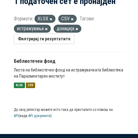
1 податочен сет е пронајден
Формати:
XLSX
CSV
Тагови:
истражувања
донација
Филтрирај ги резултатите
Библиотечен фонд
Листа на библиотечен фонд на истражувачката библиотека
на Паралментарен институт
XLSX
CSV
До овој регистар можете исто така да пристапите со помош на
API
(види
API документи
)