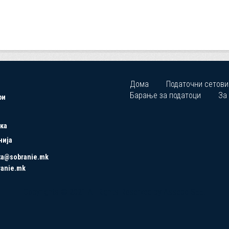
Дома
Податочни сетови
Барање за податоци
За
ри
ка
нија
ta@sobranie.mk
ranie.mk
Copyrights © 2021 All Rights Reserved by Asseco SEE.