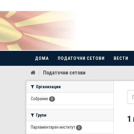
ДОМА
ПОДАТОЧНИ СЕТОВИ
ВЕСТИ
Прескокнете
Податочни сетови
до
содржина
Организации
Собрание
1
Групи
1
Парламентарен институт
1