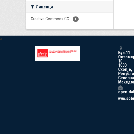
Лиценци
Creative Commons CC...
1
a
Бул.11
Октомв
10
1000
Скопје,
Републи
Северна
Македо
open.da
www.sob