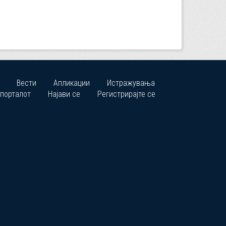
Вести
Апликации
Истражувања
 порталот
Најави се
Регистрирајте се