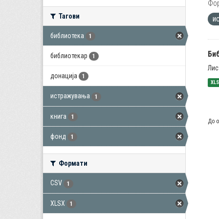
Фо
Тагови
и
библиотека
1
Би
библиотекар
1
Лис
донација
1
XL
истражувања
1
книга
1
До о
фонд
1
Формати
CSV
1
XLSX
1