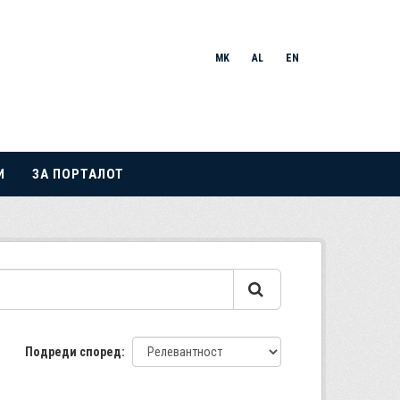
MK
AL
EN
И
ЗА ПОРТАЛОТ
Подреди според