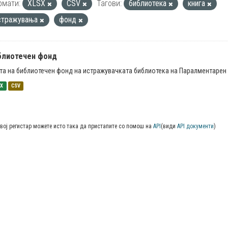
рмати:
XLSX
CSV
Тагови:
библиотека
книга
стражувања
фонд
блиотечен фонд
та на библиотечен фонд на истражувачката библиотека на Паралментарен 
SX
CSV
вој регистар можете исто така да пристапите со помош на
API
(види
API документи
)