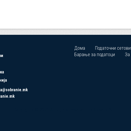
Дома
Податочни сетови
Барање за податоци
За
ри
ка
нија
ta@sobranie.mk
ranie.mk
Copyrights © 2021 All Rights Reserved by Asseco SEE.