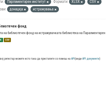
пи:
Парламентарен институт
Формати:
XLSX
CSV
ови:
донација
истражувања
блиотечен фонд
та на библиотечен фонд на истражувачката библиотека на Паралментарен 
SX
CSV
вој регистар можете исто така да пристапите со помош на
API
(види
API документи
)