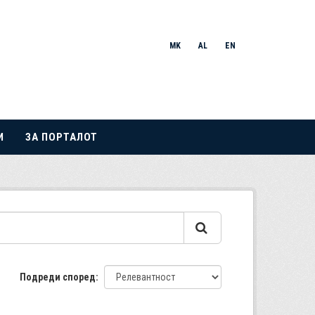
MK
AL
EN
И
ЗА ПОРТАЛОТ
Подреди според