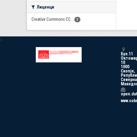
Лиценци
Creative Commons CC...
1
a
Бул.11
Октомв
10
1000
Скопје,
Републи
Северна
Македо
open.da
www.sob