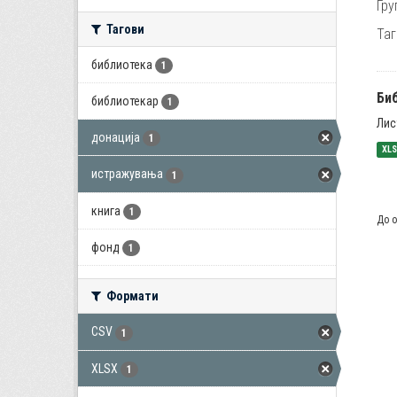
Гру
Тагови
Таг
библиотека
1
Би
библиотекар
1
Лис
донација
1
XL
истражувања
1
книга
1
До о
фонд
1
Формати
CSV
1
XLSX
1