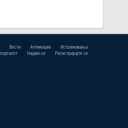
Вести
Апликации
Истражувања
 порталот
Најави се
Регистрирајте се