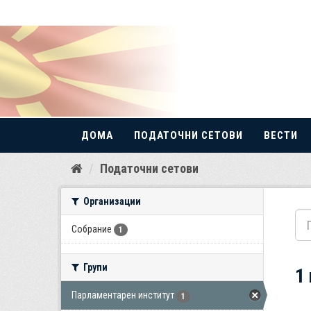
ДОМА
ПОДАТОЧНИ СЕТОВИ
ВЕСТИ
Прескокнете
Податочни сетови
до
содржина
Организации
Собрание
1
Групи
1
Парламентарен институт
1