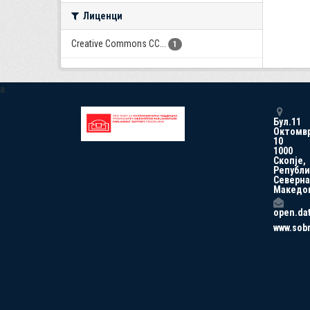
Лиценци
Creative Commons CC...
1
a
Бул.11
Октомв
10
1000
Скопје,
Републи
Северна
Македо
open.da
www.sob