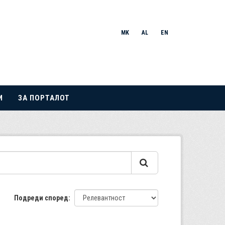
MK
AL
EN
И
ЗА ПОРТАЛОТ
Подреди според