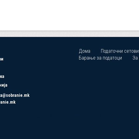
Дома
Податочни сетови
Барање за податоци
За
ри
ка
нија
ta@sobranie.mk
ranie.mk
Copyrights © 2021 All Rights Reserved by Asseco SEE.