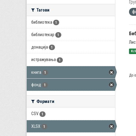
Гру
Тагови
ф
библиотека
1
Би
библиотекар
1
Лис
донација
1
XL
истражувања
1
книга
1
До о
фонд
1
Формати
CSV
1
XLSX
1