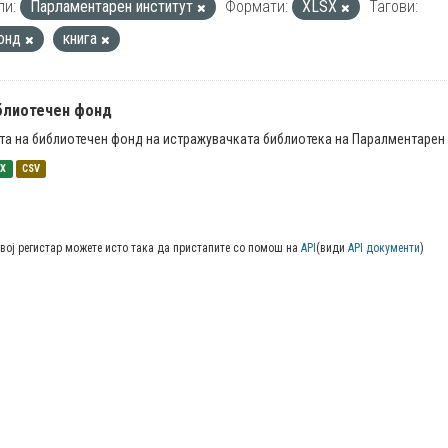
пи:
Парламентарен институт
Формати:
XLSX
Тагови:
онд
книга
блиотечен фонд
та на библиотечен фонд на истражувачката библиотека на Паралментарен 
SX
CSV
вој регистар можете исто така да пристапите со помош на
API
(види
API документи
)