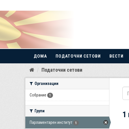
ДОМА
ПОДАТОЧНИ СЕТОВИ
ВЕСТИ
Прескокнете
Податочни сетови
до
содржина
Организации
Собрание
1
Групи
1
Парламентарен институт
1