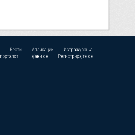
Вести
Апликации
Истражувања
 порталот
Најави се
Регистрирајте се