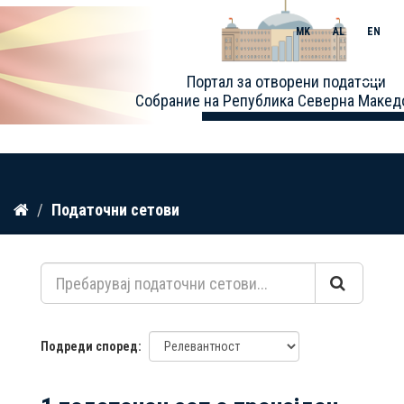
MK
AL
EN
Toggle
Портал за отворени податоци
naviga
Собрание на Република Северна Макед
Прескокнете
Податочни сетови
до
содржина
Подреди според