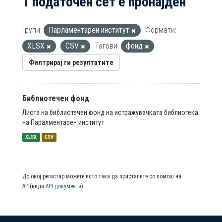
1 податочен сет е пронајден
Групи:
Парламентарен институт
Формати:
XLSX
CSV
Тагови:
фонд
Филтрирај ги резултатите
Библиотечен фонд
Листа на библиотечен фонд на истражувачката библиотека
на Паралментарен институт
XLSX
CSV
До овој регистар можете исто така да пристапите со помош на
API
(види
API документи
)