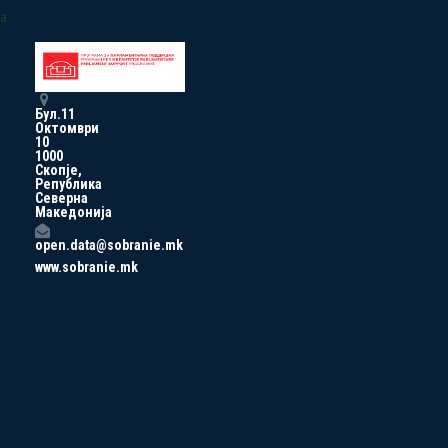
a
Бул.11
Октомври
10
1000
Скопје,
Република
Северна
Македонија
open.data@sobranie.mk
www.sobranie.mk