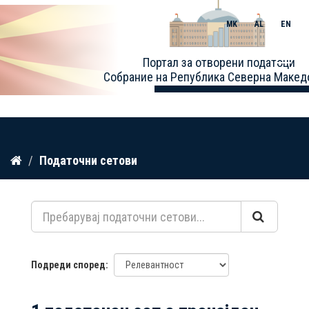
MK
AL
EN
Toggle
Портал за отворени податоци
naviga
Собрание на Република Северна Макед
Прескокнете
Податочни сетови
до
содржина
Подреди според