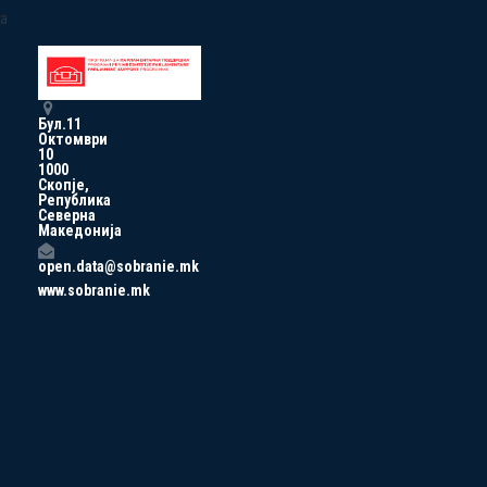
a
Бул.11
Октомври
10
1000
Скопје,
Република
Северна
Македонија
open.data@sobranie.mk
www.sobranie.mk