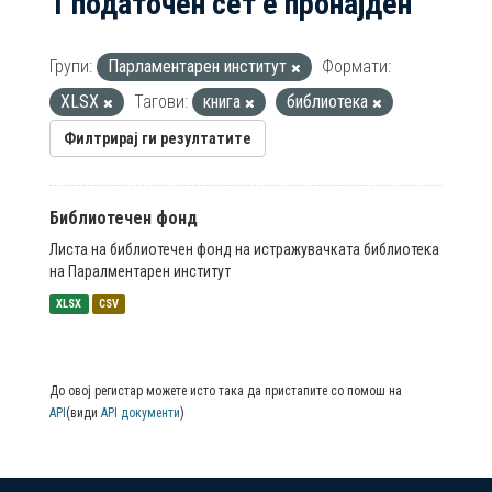
1 податочен сет е пронајден
Групи:
Парламентарен институт
Формати:
XLSX
Тагови:
книга
библиотека
Филтрирај ги резултатите
Библиотечен фонд
Листа на библиотечен фонд на истражувачката библиотека
на Паралментарен институт
XLSX
CSV
До овој регистар можете исто така да пристапите со помош на
API
(види
API документи
)