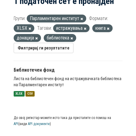
1 податочен сет е пронајден
Групи:
Парламентарен институт
Формати:
XLSX
Тагови:
истражувања
книга
донација
библиотека
Филтрирај ги резултатите
Библиотечен фонд
Листа на библиотечен фонд на истражувачката библиотека
на Паралментарен институт
XLSX
CSV
До овој регистар можете исто така да пристапите со помош на
API
(види
API документи
)