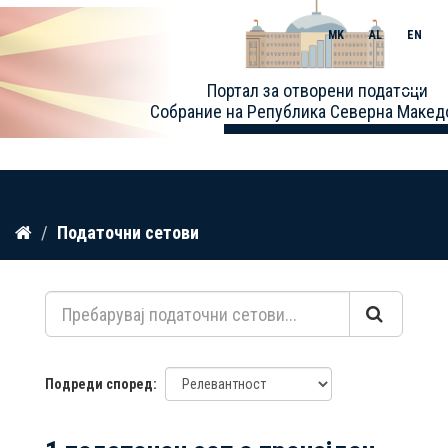
MK
AL
EN
Toggle
Портал за отворени податоци
naviga
Собрание на Република Северна Макед
Прескокнете
Податочни сетови
до
содржина
Подреди според