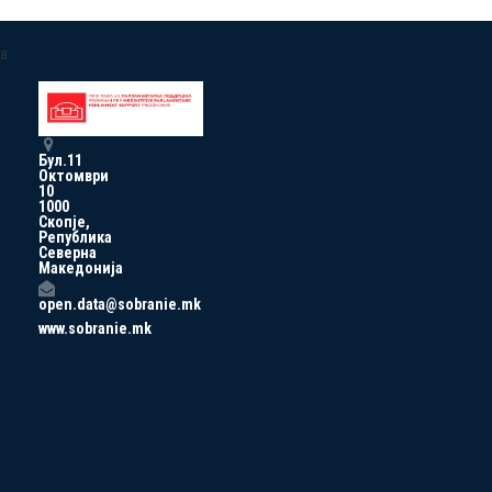
a
Бул.11
Октомври
10
1000
Скопје,
Република
Северна
Македонија
open.data@sobranie.mk
www.sobranie.mk