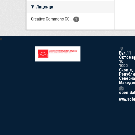
Лиценци
Creative Commons CC...
1
a
Бул.11
Октомв
10
1000
Скопје,
Републи
Северна
Македо
open.da
www.sob