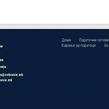
Дома
Податочни сетови
Барање за податоци
За
ри
ка
нија
ta@sobranie.mk
ranie.mk
Copyrights © 2021 All Rights Reserved by Asseco SEE.