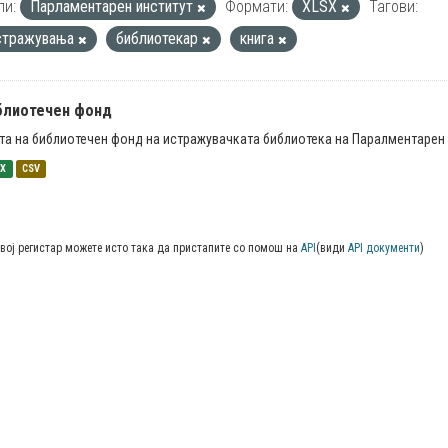
пи:
Парламентарен институт
Формати:
XLSX
Тагови:
стражувања
библиотекар
книга
блиотечен фонд
та на библиотечен фонд на истражувачката библиотека на Паралментарен 
SX
CSV
вој регистар можете исто така да пристапите со помош на
API
(види
API документи
)