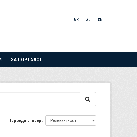
MK
AL
EN
И
ЗА ПОРТАЛОТ
Подреди според