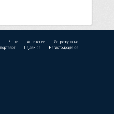
Вести
Апликации
Истражувања
 порталот
Најави се
Регистрирајте се