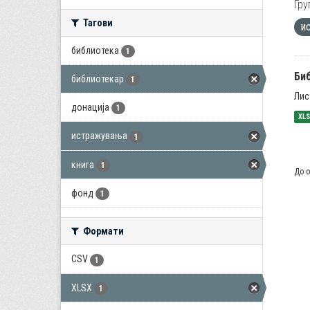
Гру
Тагови
и
библиотека
1
Би
библиотекар
1
Лис
донација
1
XL
истражувања
1
книга
1
До о
фонд
1
Формати
CSV
1
XLSX
1