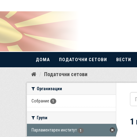
ДОМА
ПОДАТОЧНИ СЕТОВИ
ВЕСТИ
Прескокнете
Податочни сетови
до
содржина
Организации
Собрание
1
Групи
1
Парламентарен институт
1