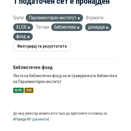
1 податочен сет е пронајден
Групи:
Парламентарен институт
Формати:
XLSX
Тагови:
библиотека
донација
фонд
Филтрирај ги резултатите
Библиотечен фонд
Листа на библиотечен фонд на истражувачката библиотека
на Паралментарен институт
XLSX
CSV
До овој регистар можете исто така да пристапите со помош на
API
(види
API документи
)