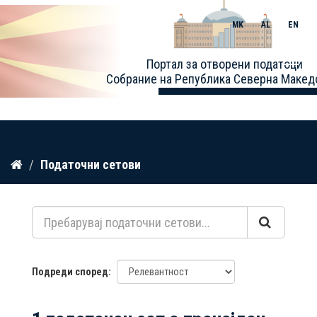
MK
AL
EN
Toggle
Портал за отворени податоци
naviga
Собрание на Република Северна Макед
Прескокнете
Податочни сетови
до
содржина
Подреди според