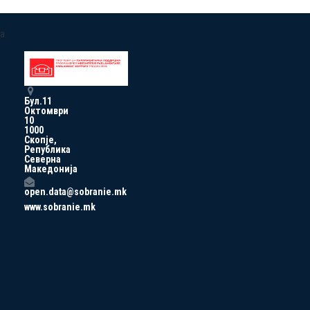
a
Бул.11
Октомври
10
1000
Скопје,
Република
Северна
Македонија
open.data@sobranie.mk
www.sobranie.mk