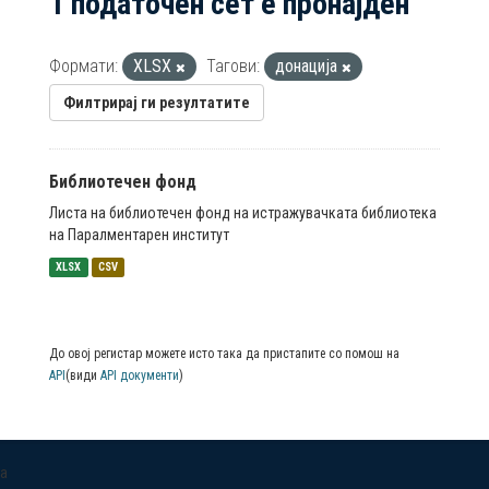
1 податочен сет е пронајден
Формати:
XLSX
Тагови:
донација
Филтрирај ги резултатите
Библиотечен фонд
Листа на библиотечен фонд на истражувачката библиотека
на Паралментарен институт
XLSX
CSV
До овој регистар можете исто така да пристапите со помош на
API
(види
API документи
)
a