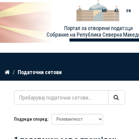
MK
AL
EN
Toggle
Портал за отворени податоци
naviga
Собрание на Република Северна Макед
Прескокнете
Податочни сетови
до
содржина
Подреди според