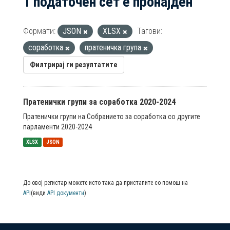
1 податочен сет е пронајден
Формати:
JSON
XLSX
Тагови:
соработка
пратеничка група
Филтрирај ги резултатите
Пратенички групи за соработка 2020-2024
Пратенички групи на Собранието за соработка со другите
парламенти 2020-2024
XLSX
JSON
До овој регистар можете исто така да пристапите со помош на
API
(види
API документи
)