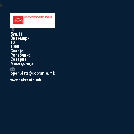
a
Бул.11
Октомври
10
1000
Скопје,
Република
Северна
Македонија
open.data@sobranie.mk
www.sobranie.mk