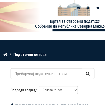
MK
AL
EN
Toggle
Портал за отворени податоци
naviga
Собрание на Република Северна Макед
Прескокнете
Податочни сетови
до
содржина
Подреди според