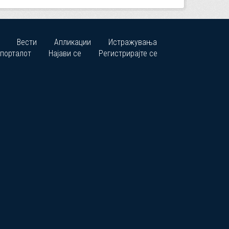
Вести
Апликации
Истражувања
 порталот
Најави се
Регистрирајте се