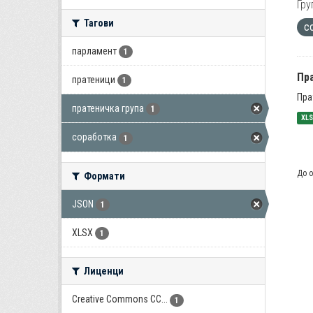
Гру
Тагови
с
парламент
1
Пра
пратеници
1
Пра
пратеничка група
1
XL
соработка
1
До о
Формати
JSON
1
XLSX
1
Лиценци
Creative Commons CC...
1