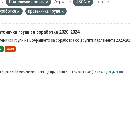
пи:
Пратенички состав
Формати:
JSON
Тагови:
оработка
пратеничка група
тенички групи за соработка 2020-2024
тенички групи на Собранието за соработка со другите парламенти 2020-20
SX
JSON
вој регистар можете исто така да пристапите со помош на
API
(види
API документи
)