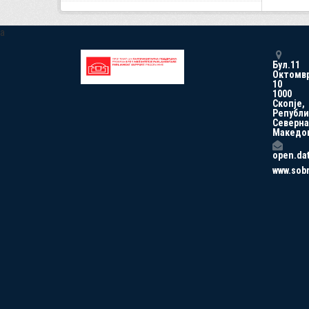
a
Бул.11
Октомв
10
1000
Скопје,
Републи
Северна
Македо
open.da
www.sob