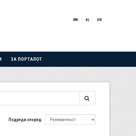
MK
AL
EN
И
ЗА ПОРТАЛОТ
Подреди според