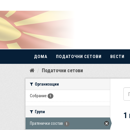
ДОМА
ПОДАТОЧНИ СЕТОВИ
ВЕСТИ
Прескокнете
Податочни сетови
до
содржина
Организации
Собрание
1
Групи
1
Пратенички состав
1