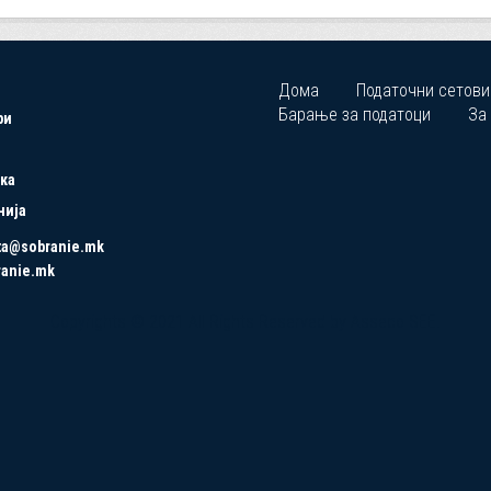
Дома
Податочни сетови
Барање за податоци
За
ри
ка
нија
ta@sobranie.mk
ranie.mk
Copyrights © 2021 All Rights Reserved by Asseco SEE.