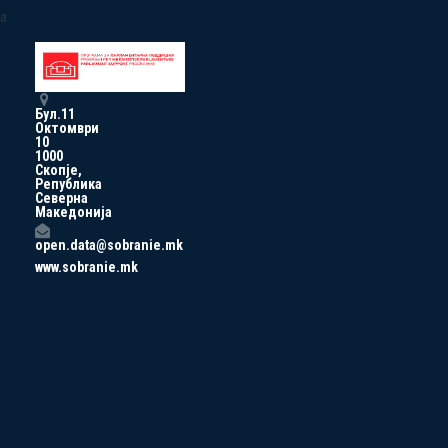
a
Бул.11
Октомври
10
1000
Скопје,
Република
Северна
Македонија
open.data@sobranie.mk
www.sobranie.mk