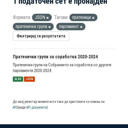
1 податочен сет е пронајден
Формати:
JSON
Тагови:
пратеници
пратеничка група
парламент
Филтрирај ги резултатите
Пратенички групи за соработка 2020-2024
Пратенички групи на Собранието за соработка со другите
парламенти 2020-2024
XLSX
JSON
До овој регистар можете исто така да пристапите со помош на
API
(види
API документи
)