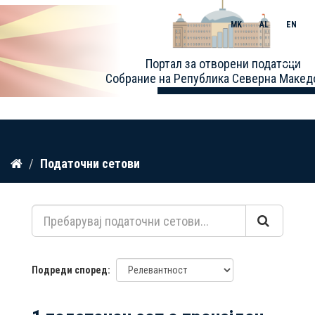
MK
AL
EN
Toggle
Портал за отворени податоци
naviga
Собрание на Република Северна Макед
Прескокнете
Податочни сетови
до
содржина
Подреди според