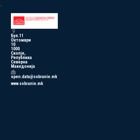
a
Бул.11
Октомври
10
1000
Скопје,
Република
Северна
Македонија
open.data@sobranie.mk
www.sobranie.mk