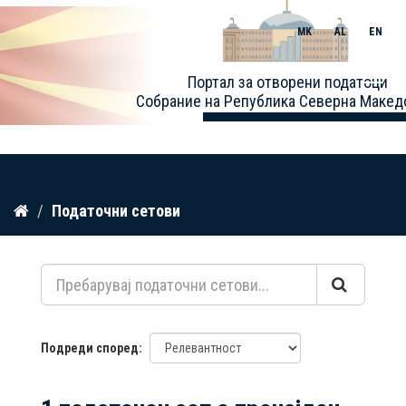
MK
AL
EN
Toggle
Портал за отворени податоци
naviga
Собрание на Република Северна Макед
Прескокнете
Податочни сетови
до
содржина
Подреди според