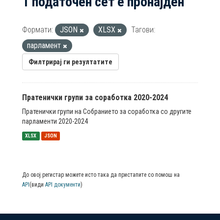
1 податочен сет е пронајден
Формати:
JSON
XLSX
Тагови:
парламент
Филтрирај ги резултатите
Пратенички групи за соработка 2020-2024
Пратенички групи на Собранието за соработка со другите
парламенти 2020-2024
XLSX
JSON
До овој регистар можете исто така да пристапите со помош на
API
(види
API документи
)