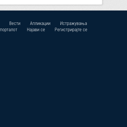
Вести
Апликации
Истражувања
 порталот
Најави се
Регистрирајте се