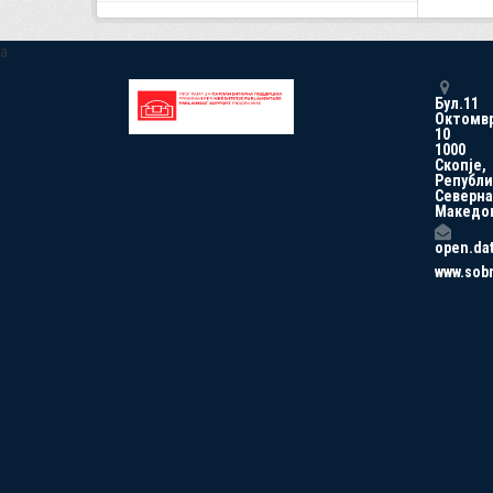
a
Бул.11
Октомв
10
1000
Скопје,
Републи
Северна
Македо
open.da
www.sob