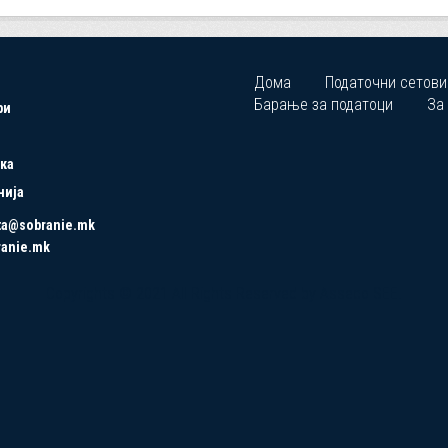
Дома
Податочни сетови
Барање за податоци
За
ри
ка
нија
ta@sobranie.mk
ranie.mk
Copyrights © 2021 All Rights Reserved by Asseco SEE.