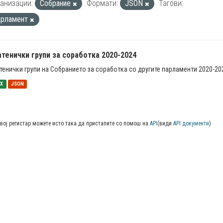
анизации:
Собрание
Формати:
JSON
Тагови:
арламент
тенички групи за соработка 2020-2024
тенички групи на Собранието за соработка со другите парламенти 2020-20
SX
JSON
вој регистар можете исто така да пристапите со помош на
API
(види
API документи
)