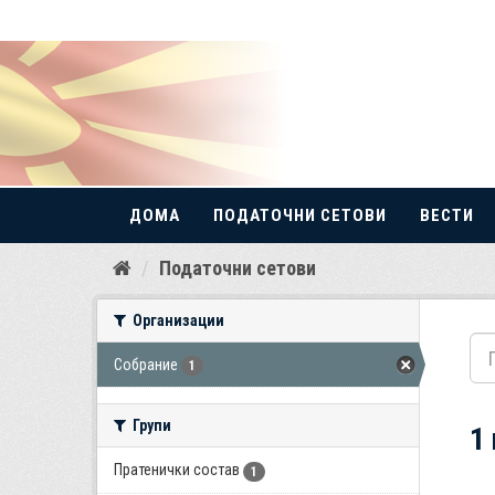
ДОМА
ПОДАТОЧНИ СЕТОВИ
ВЕСТИ
Прескокнете
Податочни сетови
до
содржина
Организации
Собрание
1
Групи
1
Пратенички состав
1