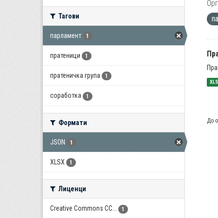
Орг
Тагови
п
парламент
1
Пра
пратеници
1
Пра
пратеничка група
1
XL
соработка
1
До о
Формати
JSON
1
XLSX
1
Лиценци
Creative Commons CC...
1