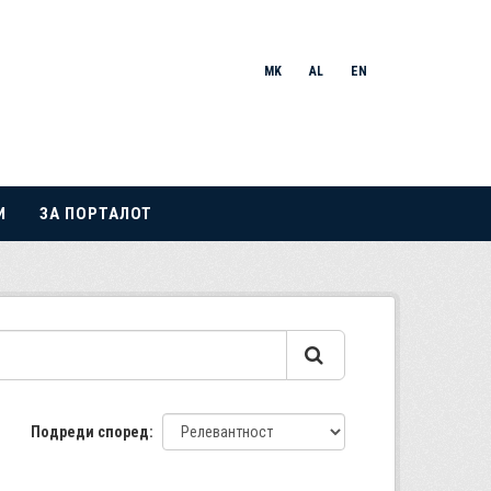
MK
AL
EN
И
ЗА ПОРТАЛОТ
Подреди според