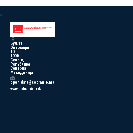
a
Бул.11
Октомври
10
1000
Скопје,
Република
Северна
Македонија
open.data@sobranie.mk
www.sobranie.mk