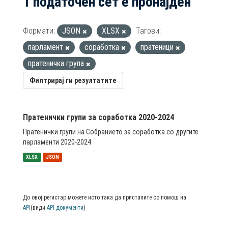
1 податочен сет е пронајден
Формати:
JSON
XLSX
Тагови:
парламент
соработка
пратеници
пратеничка група
Филтрирај ги резултатите
Пратенички групи за соработка 2020-2024
Пратенички групи на Собранието за соработка со другите
парламенти 2020-2024
XLSX
JSON
До овој регистар можете исто така да пристапите со помош на
API
(види
API документи
)