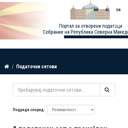
MK
AL
EN
Toggle
Портал за отворени податоци
naviga
Собрание на Република Северна Макед
Прескокнете
Податочни сетови
до
содржина
Подреди според