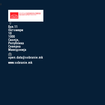
a
Бул.11
Октомври
10
1000
Скопје,
Република
Северна
Македонија
open.data@sobranie.mk
www.sobranie.mk