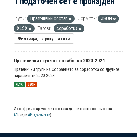
1 податочен сет е пронајден
Групи:
Пратенички состав
Формати:
JSON
XLSX
Тагови:
соработка
Филтрирај ги резултатите
Пратенички групи за соработка 2020-2024
Пратенички групи на Собранието за соработка со другите
парламенти 2020-2024
XLSX
JSON
До овој регистар можете исто така да пристапите со помош на
API
(види
API документи
)