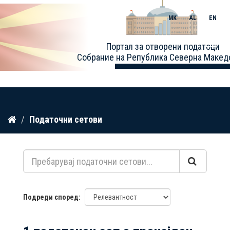
MK
AL
EN
Toggle
Портал за отворени податоци
naviga
Собрание на Република Северна Макед
Прескокнете
Податочни сетови
до
содржина
Подреди според