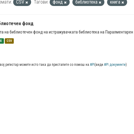
рмати:
CSV
Тагови:
фонд
библиотека
книга
блиотечен фонд
та на библиотечен фонд на истражувачката библиотека на Паралментарен 
SX
CSV
вој регистар можете исто така да пристапите со помош на
API
(види
API документи
)