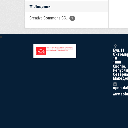
Лиценци
Creative Commons CC...
1
a
Бул.11
Октомв
10
1000
Скопје,
Републи
Северна
Македо
open.da
www.sob