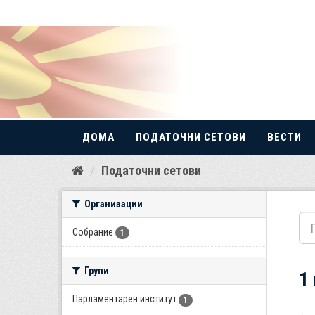
ДОМА
ПОДАТОЧНИ СЕТОВИ
ВЕСТИ
Прескокнете
Податочни сетови
до
содржина
Организации
Собрание
1
Групи
1
Парламентарен институт
1