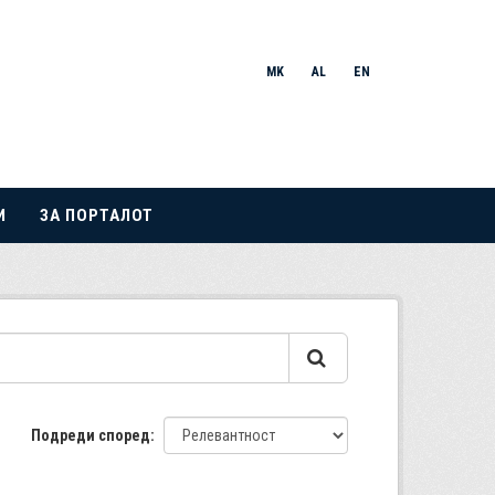
MK
AL
EN
И
ЗА ПОРТАЛОТ
Подреди според