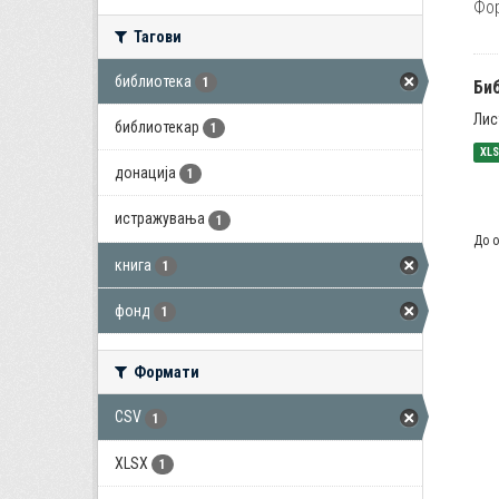
Фо
Тагови
библиотека
1
Би
Лис
библиотекар
1
XL
донација
1
истражувања
1
До о
книга
1
фонд
1
Формати
CSV
1
XLSX
1