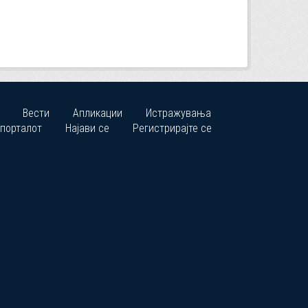
Вести
Апликации
Истражувања
 порталот
Најави се
Регистрирајте се