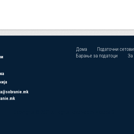
Дома
Податочни сетови
Барање за податоци
За
ри
ка
нија
ta@sobranie.mk
ranie.mk
Copyrights © 2021 All Rights Reserved by Asseco SEE.