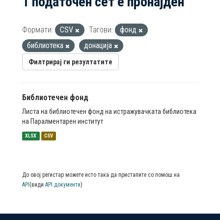
1 податочен сет е пронајден
Формати:
CSV
Тагови:
фонд
библиотека
донација
Филтрирај ги резултатите
Библиотечен фонд
Листа на библиотечен фонд на истражувачката библиотека
на Паралментарен институт
XLSX
CSV
До овој регистар можете исто така да пристапите со помош на
API
(види
API документи
)