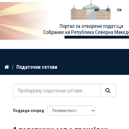
MK
AL
EN
Toggle
Портал за отворени податоци
naviga
Собрание на Република Северна Макед
Прескокнете
Податочни сетови
до
содржина
Подреди според