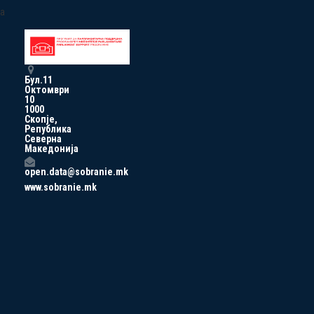
a
Бул.11
Октомври
10
1000
Скопје,
Република
Северна
Македонија
open.data@sobranie.mk
www.sobranie.mk