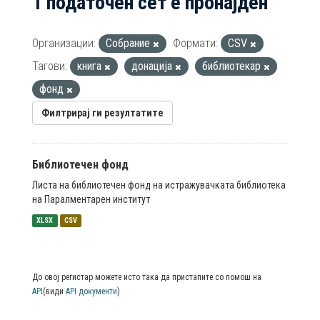
1 податочен сет е пронајден
Организации:
Собрание
Формати:
CSV
Тагови:
книга
донација
библиотекар
фонд
Филтрирај ги резултатите
Библиотечен фонд
Листа на библиотечен фонд на истражувачката библиотека
на Паралментарен институт
XLSX
CSV
До овој регистар можете исто така да пристапите со помош на
API
(види
API документи
)