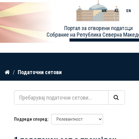
MK
AL
EN
Toggle
Портал за отворени податоци
naviga
Собрание на Република Северна Макед
Прескокнете
Податочни сетови
до
содржина
Подреди според