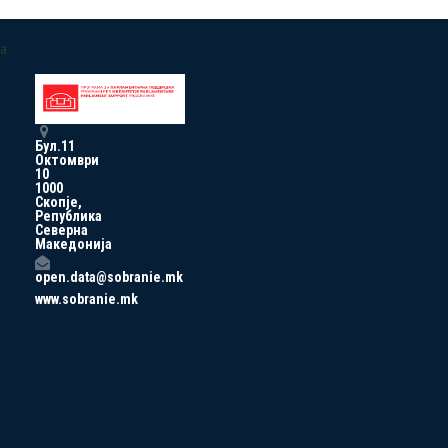
a
Бул.11
Октомври
10
1000
Скопје,
Република
Северна
Македонија
open.data@sobranie.mk
www.sobranie.mk