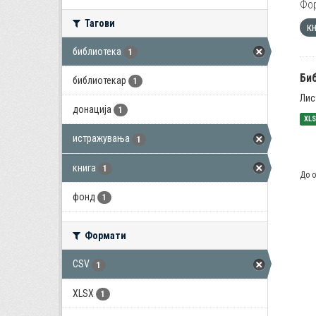
Фо
Тагови
к
библиотека
1
Би
библиотекар
1
Лис
донација
1
XL
истражувања
1
книга
1
До о
фонд
1
Формати
CSV
1
XLSX
1