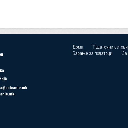
Дома
Податочни сетови
Барање за податоци
За
ри
ка
нија
ta@sobranie.mk
ranie.mk
Copyrights © 2021 All Rights Reserved by Asseco SEE.