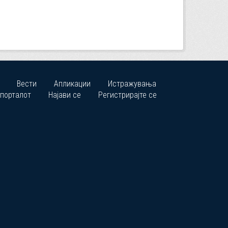
Вести
Апликации
Истражувања
 порталот
Најави се
Регистрирајте се