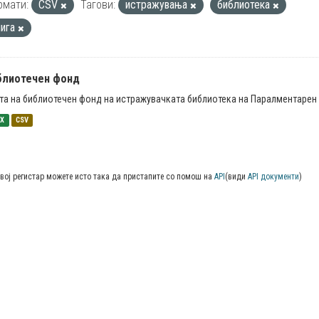
рмати:
CSV
Тагови:
истражувања
библиотека
нига
блиотечен фонд
та на библиотечен фонд на истражувачката библиотека на Паралментарен 
SX
CSV
вој регистар можете исто така да пристапите со помош на
API
(види
API документи
)