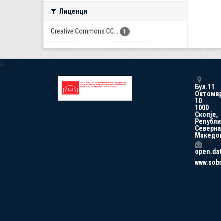
Лиценци
Creative Commons CC...
1
a
Бул.11
Октомв
10
1000
Скопје,
Републи
Северна
Македо
open.da
www.sob