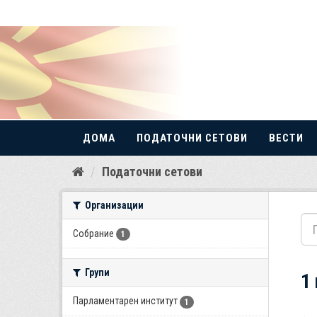
ДОМА
ПОДАТОЧНИ СЕТОВИ
ВЕСТИ
Прескокнете
Податочни сетови
до
содржина
Организации
Собрание
1
Групи
1
Парламентарен институт
1