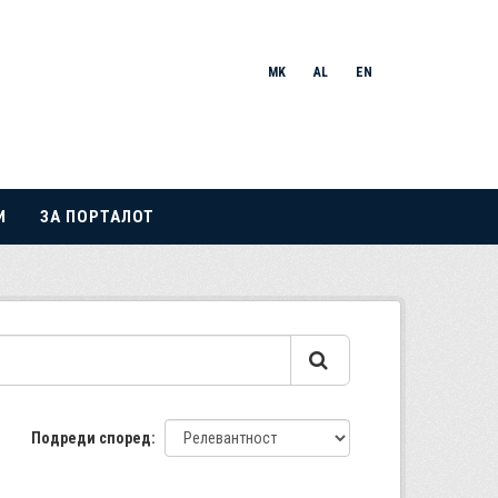
MK
AL
EN
И
ЗА ПОРТАЛОТ
Подреди според