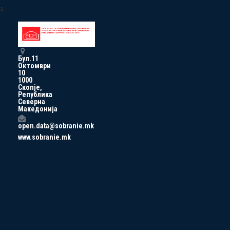
a
Бул.11
Октомври
10
1000
Скопје,
Република
Северна
Македонија
open.data@sobranie.mk
www.sobranie.mk