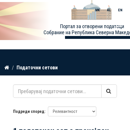
MK
AL
EN
Toggle
Портал за отворени податоци
naviga
Собрание на Република Северна Макед
Прескокнете
Податочни сетови
до
содржина
Подреди според