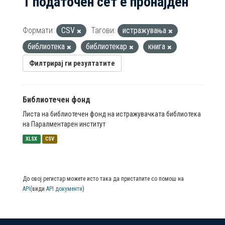
1 податочен сет е пронајден
Формати:
CSV
Тагови:
истражувања
библиотека
библиотекар
книга
Филтрирај ги резултатите
Библиотечен фонд
Листа на библиотечен фонд на истражувачката библиотека
на Паралментарен институт
XLSX
CSV
До овој регистар можете исто така да пристапите со помош на
API
(види
API документи
)