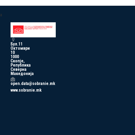
a
Бул.11
Октомври
10
1000
Скопје,
Република
Северна
Македонија
open.data@sobranie.mk
www.sobranie.mk