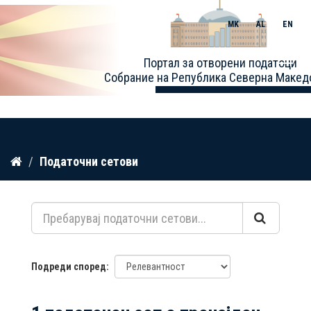
MK
AL
EN
Toggle
Портал за отворени податоци
naviga
Собрание на Република Северна Макед
Прескокнете
Податочни сетови
до
содржина
Подреди според