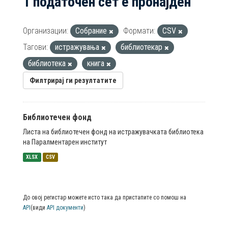
1 податочен сет е пронајден
Организации:
Собрание
Формати:
CSV
Тагови:
истражувања
библиотекар
библиотека
книга
Филтрирај ги резултатите
Библиотечен фонд
Листа на библиотечен фонд на истражувачката библиотека
на Паралментарен институт
XLSX
CSV
До овој регистар можете исто така да пристапите со помош на
API
(види
API документи
)