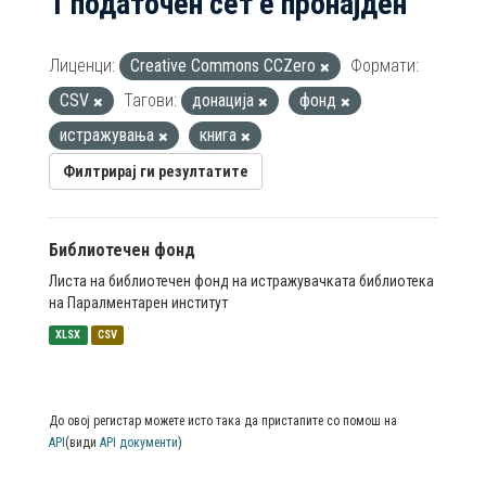
1 податочен сет е пронајден
Лиценци:
Creative Commons CCZero
Формати:
CSV
Тагови:
донација
фонд
истражувања
книга
Филтрирај ги резултатите
Библиотечен фонд
Листа на библиотечен фонд на истражувачката библиотека
на Паралментарен институт
XLSX
CSV
До овој регистар можете исто така да пристапите со помош на
API
(види
API документи
)