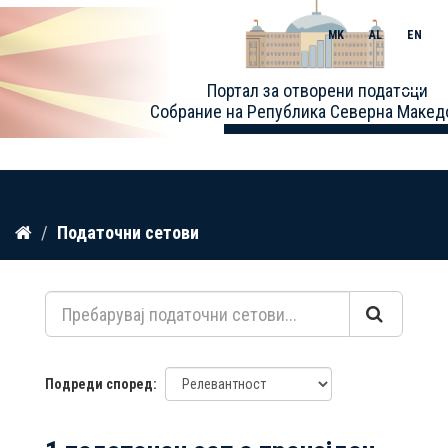
MK
AL
EN
Toggle
Портал за отворени податоци
naviga
Собрание на Република Северна Макед
Прескокнете
Податочни сетови
до
содржина
Подреди според