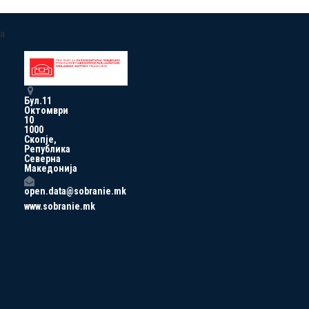
a
Бул.11
Октомври
10
1000
Скопје,
Република
Северна
Македонија
open.data@sobranie.mk
www.sobranie.mk