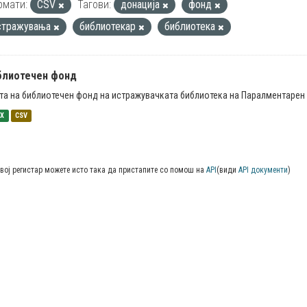
рмати:
CSV
Тагови:
донација
фонд
стражувања
библиотекар
библиотека
блиотечен фонд
та на библиотечен фонд на истражувачката библиотека на Паралментарен 
SX
CSV
вој регистар можете исто така да пристапите со помош на
API
(види
API документи
)