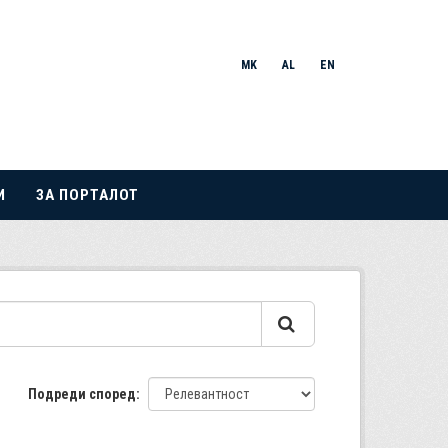
MK
AL
EN
И
ЗА ПОРТАЛОТ
Подреди според