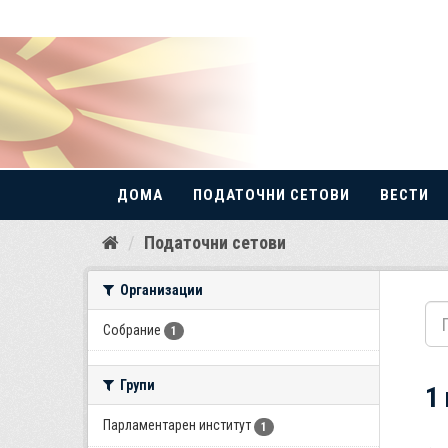
ДОМА
ПОДАТОЧНИ СЕТОВИ
ВЕСТИ
Прескокнете
Податочни сетови
до
содржина
Организации
Собрание
1
Групи
1
Парламентарен институт
1