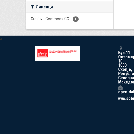
Лиценци
Creative Commons CC...
1
a
Бул.11
Октомв
10
1000
Скопје,
Републи
Северна
Македо
open.da
www.sob