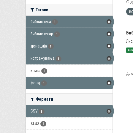
Фо
Тагови
и
библиотека
1
Би
библиотекар
1
Лис
донација
1
XL
истражувања
1
книга
1
До о
фонд
1
Формати
CSV
1
XLSX
1