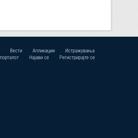
Вести
Апликации
Истражувања
 порталот
Најави се
Регистрирајте се