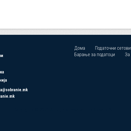
Дома
Податочни сетови
Барање за податоци
За
ри
ка
нија
ta@sobranie.mk
ranie.mk
Copyrights © 2021 All Rights Reserved by Asseco SEE.